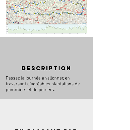
description
Passez la journée à vallonner, en
traversant d'agréables plantations de
pommiers et de poiriers.