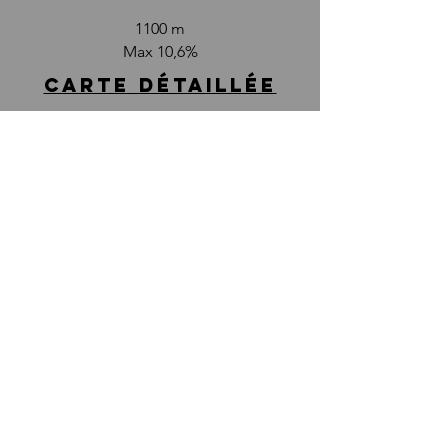
1100 m
Max 10,6%
CARTE DÉTAILLÉE
photos
ici
téléchargement
gpx