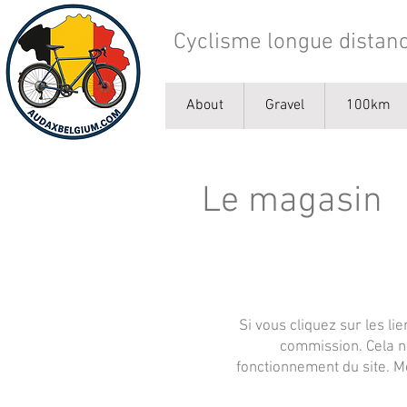
Cyclisme longue distanc
About
Gravel
100km
Le magasin
Si vous cliquez sur les li
commission. Cela ne
fonctionnement du site. Me