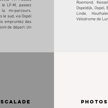
Roemond, Kessel,
 le LF-M, passez
Ospeldijk, Ospel, 
la mi-parcours.
Linde, Houthal
s le sud, via Ospel
Vélodrome de L
uis empruntez des
int de départ. Un
escalade
photos