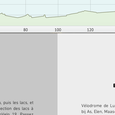
 puis les lacs, et
Vélodrome de Lu
rection des lacs à
bij As, Elen, Maa
oVelo 19. Passez