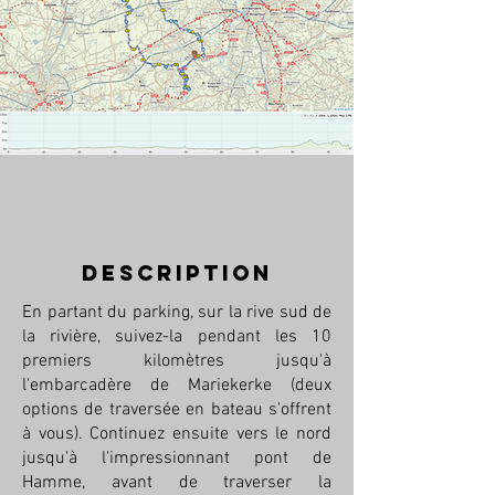
description
En partant du parking, sur la rive sud de
la rivière, suivez-la pendant les 10
premiers kilomètres jusqu'à
l'embarcadère de Mariekerke (deux
options de traversée en bateau s'offrent
à vous). Continuez ensuite vers le nord
jusqu'à l'impressionnant pont de
Hamme, avant de traverser la