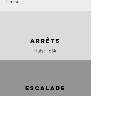
Tamise
arrêts
Hulst - 65k
escalade
100 m
Max 3,9%
CARTE DÉTAILLÉE