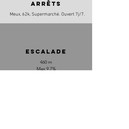
arrêts
Meux, 62k, Supermarché. Ouvert 7j/7.
escalade
460 m
Max 9,7%
CARTE DÉTAILLÉE
photos
ici