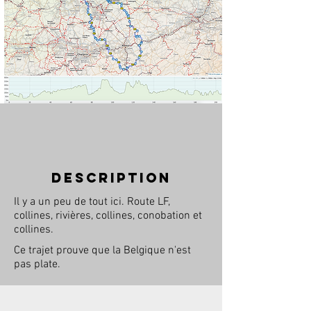
description
Il y a un peu de tout ici. Route LF,
collines, rivières, collines, conobation et
collines.
Ce trajet prouve que la Belgique n'est
pas plate.