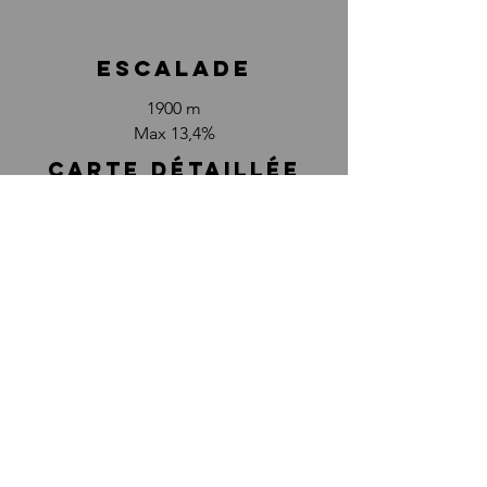
escalade
1900 m
Max 13,4%
CARTE DÉTAILLÉE
photos
ici